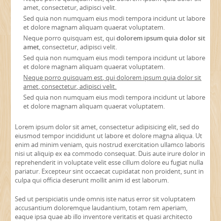
amet, consectetur, adipisci velit.
Sed quia non numquam eius modi tempora incidunt ut labore
et dolore magnam aliquam quaerat voluptatem.
Neque porro quisquam est, qui
dolorem ipsum quia dolor sit
amet
, consectetur, adipisci velit.
Sed quia non numquam eius modi tempora incidunt ut labore
et dolore magnam aliquam quaerat voluptatem.
Neque porro quisquam est, qui dolorem ipsum quia dolor sit
amet, consectetur, adipisci velit.
Sed quia non numquam eius modi tempora incidunt ut labore
et dolore magnam aliquam quaerat voluptatem.
Lorem ipsum dolor sit amet, consectetur adipisicing elit, sed do
eiusmod tempor incididunt ut labore et dolore magna aliqua. Ut
enim ad minim veniam, quis nostrud exercitation ullamco laboris
nisi ut aliquip ex ea commodo consequat. Duis aute irure dolor in
reprehenderit in voluptate velit esse cillum dolore eu fugiat nulla
pariatur. Excepteur sint occaecat cupidatat non proident, sunt in
culpa qui officia deserunt mollit anim id est laborum.
Sed ut perspiciatis unde omnis iste natus error sit voluptatem
accusantium doloremque laudantium, totam rem aperiam,
eaque ipsa quae ab illo inventore veritatis et quasi architecto