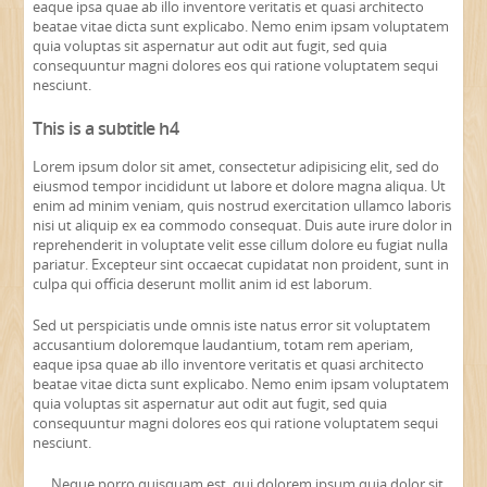
eaque ipsa quae ab illo inventore veritatis et quasi architecto
beatae vitae dicta sunt explicabo. Nemo enim ipsam voluptatem
quia voluptas sit aspernatur aut odit aut fugit, sed quia
consequuntur magni dolores eos qui ratione voluptatem sequi
nesciunt.
This is a subtitle h4
Lorem ipsum dolor sit amet, consectetur adipisicing elit, sed do
eiusmod tempor incididunt ut labore et dolore magna aliqua. Ut
enim ad minim veniam, quis nostrud exercitation ullamco laboris
nisi ut aliquip ex ea commodo consequat. Duis aute irure dolor in
reprehenderit in voluptate velit esse cillum dolore eu fugiat nulla
pariatur. Excepteur sint occaecat cupidatat non proident, sunt in
culpa qui officia deserunt mollit anim id est laborum.
Sed ut perspiciatis unde omnis iste natus error sit voluptatem
accusantium doloremque laudantium, totam rem aperiam,
eaque ipsa quae ab illo inventore veritatis et quasi architecto
beatae vitae dicta sunt explicabo. Nemo enim ipsam voluptatem
quia voluptas sit aspernatur aut odit aut fugit, sed quia
consequuntur magni dolores eos qui ratione voluptatem sequi
nesciunt.
Neque porro quisquam est, qui dolorem ipsum quia dolor sit